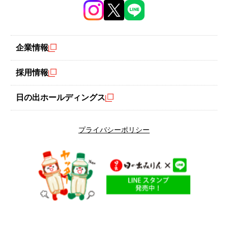
企業情報
旬の素材を食卓で味わいませんか？
採用情報
大人から子どもまで、家族で楽しめる
レシピをご紹介します。
日の出ホールディングス
月別おすすめレシピ
プライバシーポリシー
1月のレシピ
2月のレシピ