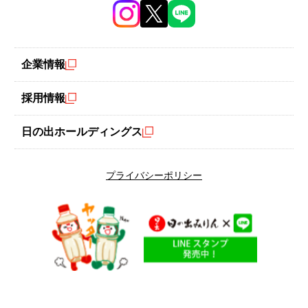
油揚げで巻くので旨味を逃がさず焼くことが出来る。お弁当にも
企業情報
最適。
採用情報
エネルギー
調理時間
日の出ホールディングス
286
20
kcal
分
プライバシーポリシー
糖質量
2.7
g
※エネルギー、糖質量は1人分です。