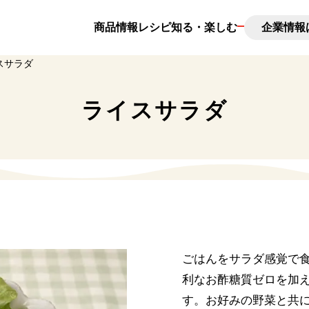
商品情報
レシピ
知る・楽しむ
企業情報
スサラダ
んとは
新味料とは
ライスサラダ
調味料コラム
日の出の想い出
ごはんをサラダ感覚で食
利なお酢糖質ゼロを加
す。お好みの野菜と共