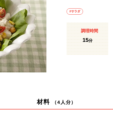
#サラダ
調理時間
15
分
材料
（4人分）