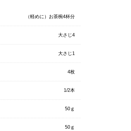
（軽めに）お茶椀4杯分
大さじ4
大さじ1
4枚
1/2本
50ｇ
50ｇ