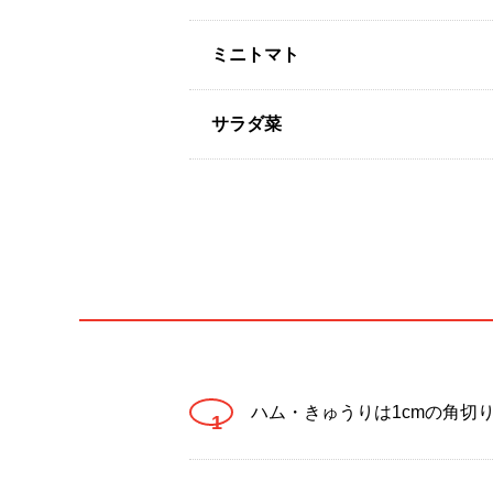
ミニトマト
サラダ菜
ハム・きゅうりは1cmの角切