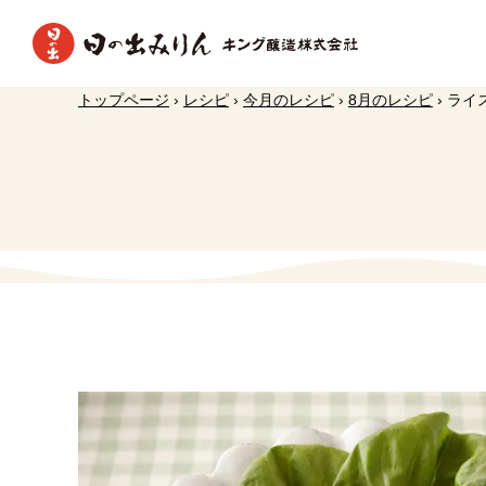
トップページ
›
レシピ
›
今月のレシピ
›
8月のレシピ
›
ライ
日の出調味料の効果と使い方
本みり
新着情報
日の出