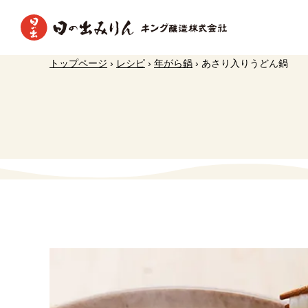
トップページ
›
レシピ
›
年がら鍋
›
あさり入りうどん鍋
日の出調味料の効果と使い方
本みり
新着情報
日の出