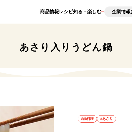
商品情報
レシピ
知る・楽しむ
企業情報
んとは
新味料とは
あさり入りうどん鍋
調味料コラム
日の出の想い出
#鍋料理
#あさり