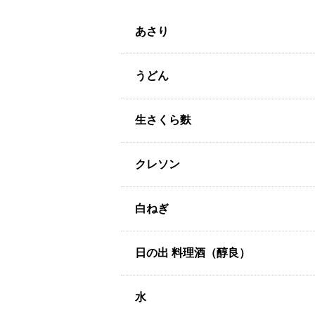
あさり
うどん
生さくら麩
クレソン
白ねぎ
日の出 料理酒（醇良）
水