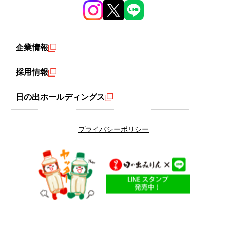
令和版！これだけは家で作りたいおせち料理
企業情報
有頭海老をにんにくとセロリが入ったオイルと日の出 料理酒（醇
良）でシンプルに蒸し焼きにします。普段のおもてなしにもおせ
採用情報
ちにも使える1品です。
日の出ホールディングス
#アレンジおせち
プライバシーポリシー
エネルギー
調理時間
156
20
kcal
分
※エネルギーは1人分です。
材料
（4人分）