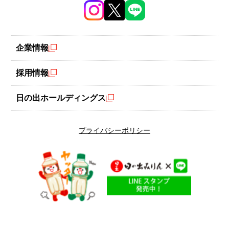
新じゃがを子どもが喜ぶ料理にアレンジ！
企業情報
合いびき肉と玉ねぎのみじん切りを炒めて新じゃが芋・本みり
ん・料理酒・しょうゆを加えて煮てカレー粉で仕上げます。甘辛
採用情報
いカレー味はご飯が進む味です。
日の出ホールディングス
#新じゃが
プライバシーポリシー
エネルギー
調理時間
275
30
kcal
分
※エネルギーは1人分です。
材料
（4人分）