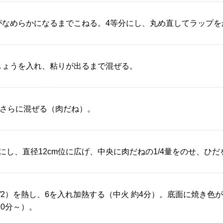
なめらかになるまでこねる。4等分にし、丸め直してラップを
しょうを入れ、粘りが出るまで混ぜる。
えさらに混ぜる（肉だね）。
にし、直径12cm位に広げ、中央に肉だねの1/4量をのせ、ひ
/2）を熱し、6を入れ加熱する（中火 約4分）。底面に焼き色
10分～）。