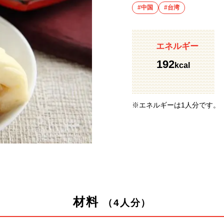
#中国
#台湾
エネルギー
192
kcal
※エネルギーは1人分です。
材料
（4人分）