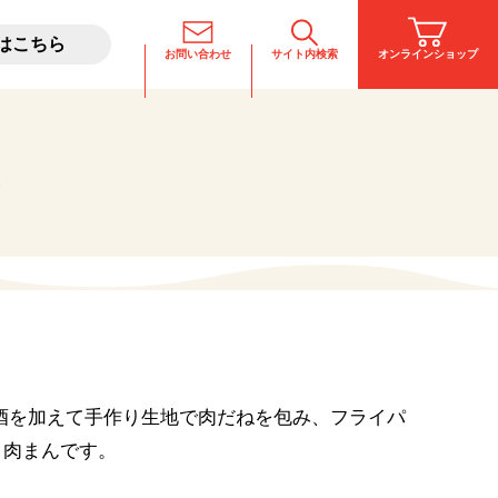
はこちら
お問い合わせ
サイト内検索
オンラインショップ
料理酒とは
ん
稲美が飲めるお店
酒を加えて手作り生地で肉だねを包み、フライパ
き肉まんです。