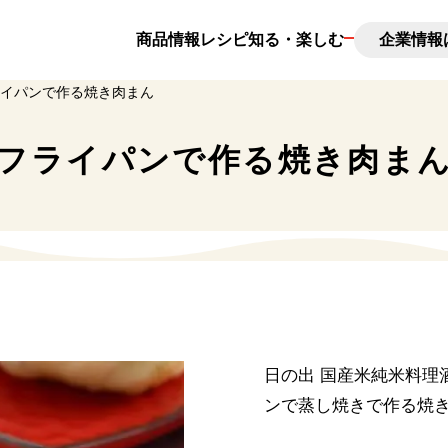
商品情報
レシピ
知る・楽しむ
企業情報
イパンで作る焼き肉まん
んとは
新味料とは
フライパンで作る焼き肉ま
調味料コラム
日の出の想い出
日の出 国産米純米料理
ンで蒸し焼きで作る焼