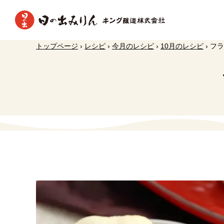
トップページ
›
レシピ
›
今月のレシピ
›
10月のレシピ
›
フラ
日の出調味料の効果と使い方
本みり
新着情報
日の出