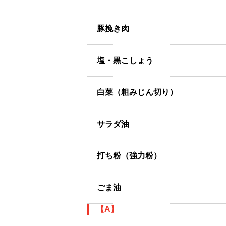
豚挽き肉
塩・黒こしょう
白菜（粗みじん切り）
サラダ油
打ち粉（強力粉）
ごま油
【A】