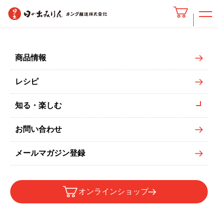
レシピ検索結果
商品情報
レシピ
知る・楽しむ
2
「#栗」の検索結果
件
お問い合わせ
秋刀魚と栗のイタリアンパスタ
#栗
メールマガジン登録
栗きんとんのパウンドケーキ
オンラインショップ
#栗
#レシピ大賞2021
#リメイクおせち