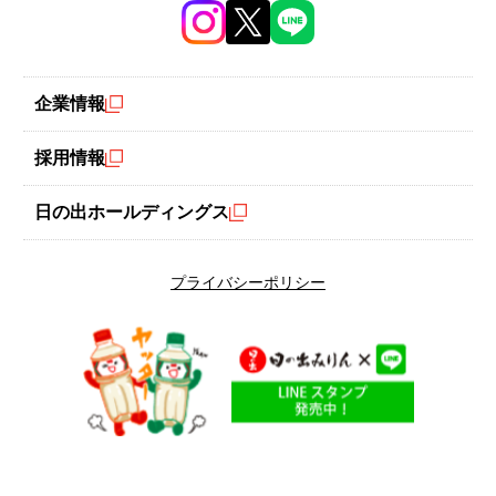
企業情報
採用情報
容量 400ml
日の出ホールディングス
プライバシーポリシー
人気抜群の日の出新味料は伝統的なみりんの働きを追求しより調
味効果を高めたみりん風調味料です。お料理の仕上げをひきたて
る、てり・つやをだし、まろやかな甘みとコクで煮もの、焼きも
の、炊きものなどに幅広くご利用いただけます。また、アルコー
ル分を、0.4度以下におさえていますから煮きる手間が省けます。
#みりん風調味料