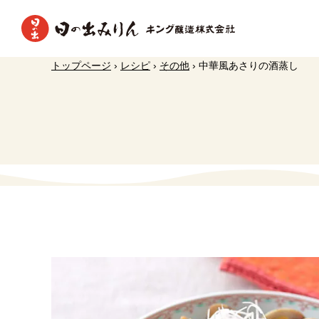
トップページ
›
レシピ
›
その他
›
中華風あさりの酒蒸し
日の出調味料の効果と使い方
本みり
新着情報
日の出