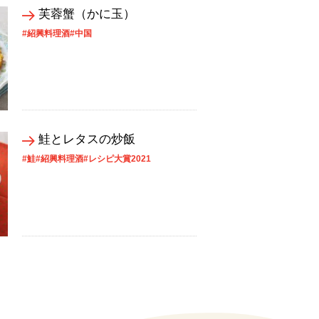
芙蓉蟹（かに玉）
#紹興料理酒
#中国
鮭とレタスの炒飯
#鮭
#紹興料理酒
#レシピ大賞2021