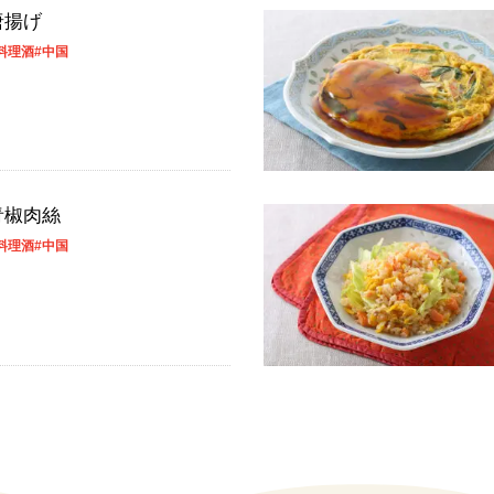
唐揚げ
料理酒
#中国
青椒肉絲
料理酒
#中国