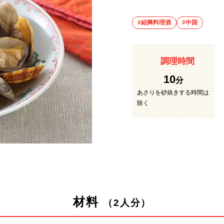
#紹興料理酒
#中国
調理時間
10
分
あさりを砂抜きする時間は
除く
材料
（2人分）