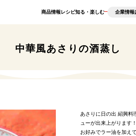
商品情報
レシピ
知る・楽しむ
企業情報
んとは
新味料とは
中華風あさりの酒蒸し
調味料コラム
日の出の想い出
あさりに日の出 紹興料
ューが出来上がります
お好みでラー油を加え