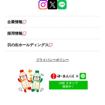
いちご入りの寒天を作る。お好みで「甘みとコクの糖質ゼロ」シ
企業情報
ロップをかけても美味しく頂けます。
採用情報
#いちご
#ひなまつり
日の出ホールディングス
エネルギー
糖質量
14
1.0
kcal
g
プライバシーポリシー
塩分
0.0
g
※エネルギー、糖質量、塩分は1人分です。